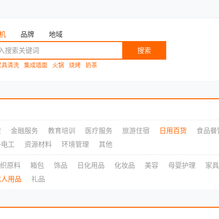
机
品牌
地域
搜索
家具清洗
集成墙面
火锅
烧烤
奶茶
盟
金融服务
教育培训
医疗服务
旅游住宿
日用百货
食品餐
子电工
资源材料
环境管理
其他
织原料
箱包
饰品
日化用品
化妆品
美容
母婴护理
家具
成人用品
礼品