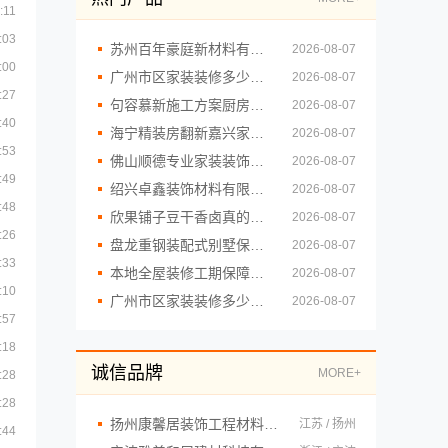
:11
:03
苏州百年豪庭新材料有限公司-一站式毛坯房家装施工
2026-08-07
:00
广州市区家装装修多少钱新房精匠饰家
2026-08-07
:27
句容慕新施工方案厨房施工流程慕新不锈钢
2026-08-07
:40
海宁精装房翻新嘉兴家美建材科技有限公司
2026-08-07
:53
佛山顺德专业家装装饰认准雅居美家，一站式服务放心
2026-08-07
:49
绍兴卓鑫装饰材料有限公司柯桥区专业靠谱装修自有施工队
2026-08-07
:48
欣果铺子豆干香卤真的没有失望
2026-08-07
:26
盘龙重钢装配式别墅保温隔热，云南晟构建筑建材有限公司专业打造
2026-08-07
:33
本地全屋装修工期保障大平层，浙江臻美
2026-08-07
:10
广州市区家装装修多少钱新房？精匠饰家环保整装方案
2026-08-07
:57
:18
诚信品牌
MORE+
:28
:28
扬州康馨居装饰工程材料有限公司
江苏 / 扬州
:44