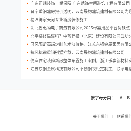
广东正规装饰工期保障 广东鼎饰空间装饰工程有限公司
晋宁重钢建房报价透明，云南晟构建筑建材有限公司为
精匠饰家天河专业新房装修施工
湖北省惠物电子商务有限公司2025母婴用品平台优缺点
兴平装修靠谱吗？中蓝建投（北京）建设有限公司武功
屏风隔断高端定制艺术漆价格，江苏东钢金属家居有限
抗风抗震重钢别墅推荐，云南晟构建筑建材有限公司
便宜住宅装修新房整体布置施工案例，浙江乐享新材料
江苏东钢金属科技有限公司不锈钢衣柜定制工厂联系电
按字母分类：
A
B
关于我们
联系我