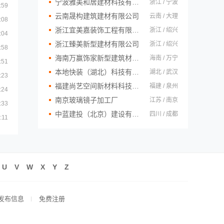
宁波雅美和居建材科技有限公司
浙江 / 宁波
:59
云南晟构建筑建材有限公司
云南 / 大理
:08
浙江宜美嘉装饰工程有限公司
浙江 / 绍兴
:04
浙江臻美新型建材有限公司
浙江 / 绍兴
:58
海南万赢饰家新型建筑材料有限公司
海南 / 万宁
:51
本地快装（湖北）科技有限公司
湖北 / 武汉
:23
福建尚艺空间新材料科技有限公司
福建 / 泉州
:24
南京玻璃镜子加工厂
江苏 / 南京
:33
中蓝建投（北京）建设有限公司四川第一分公司
四川 / 成都
:11
U
V
W
X
Y
Z
发布信息
免费注册