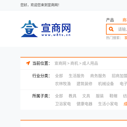
您好，欢迎您来到宣商网！
产品
商
热门搜索：
当前位置：
宣商网
>
商机
>
成人用品
行业分类：
全部
生活服务
商务服务
招商加
农林牧渔
建筑装修
机械设备
电
所属子类：
全部
教具
文具
服装
鞋帽
纺
卫浴家电
健康电器
生活小家电