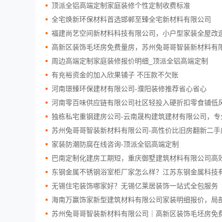
顶派全铝高端定制家庭装修个性定制收费标准
全宅焕新环保材料首选邯郸至臻全宅新材料有限公司
福建尚艺空间新材料科技有限公司，小户型家装全屋改
高新区装饰毛坯房免费量房，苏州兔哥哥智装新材料有
周边高端定制家庭装修报价明细_顶派全铝高端定制
有充裕资金的加入欣果铺子 不压款不欠账
河南璟臻环保建材有限公司-濮阳装修推荐省心省心
河南零百味供应链有限公司社区轻投入硬折扣零食铺低
独栋私宅重钢建房公司-云南晟构建筑建材有限公司，专
苏州兔哥哥智装新材料有限公司-高性价比旧房翻新二手
家装防潮防腐在线咨询-顶派全铝高端定制
巴南定制化建房工期短，重庆御墅建筑材料有限公司高
东钢金属不锈钢浴室柜厂家怎么样？江苏东钢金属科技
无锡住宅装饰哪家好？无锡亿莱居装饰一站式全包服务
海南万赢饰家新型建筑材料有限公司家装明细报价，局
苏州兔哥哥智装新材料有限公司｜高新区装饰毛坯房免