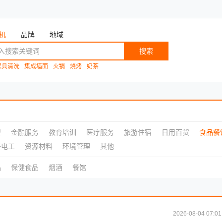
机
品牌
地域
搜索
家具清洗
集成墙面
火锅
烧烤
奶茶
盟
金融服务
教育培训
医疗服务
旅游住宿
日用百货
食品餐
子电工
资源材料
环境管理
其他
品
保健食品
烟酒
餐馆
2026-08-04 07:01