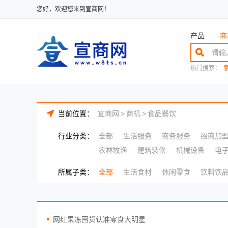
您好，欢迎您来到宣商网！
产品
商
热门搜索：
当前位置：
宣商网
>
商机
>
食品餐饮
行业分类：
全部
生活服务
商务服务
招商加
农林牧渔
建筑装修
机械设备
电
所属子类：
全部
生活食材
休闲零食
饮料饮
网红果冻囤货认准零食大明星