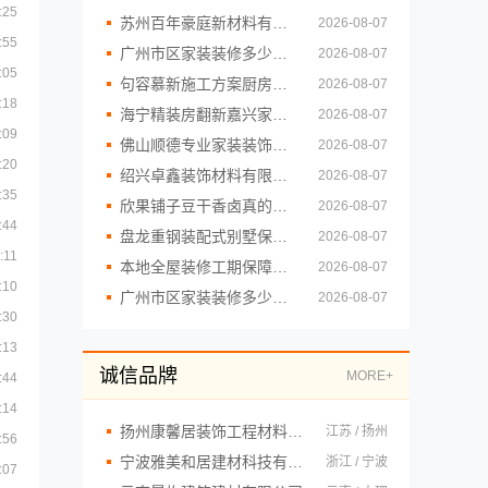
:25
苏州百年豪庭新材料有限公司-一站式毛坯房家装施工
2026-08-07
:55
广州市区家装装修多少钱新房精匠饰家
2026-08-07
:05
句容慕新施工方案厨房施工流程慕新不锈钢
2026-08-07
:18
海宁精装房翻新嘉兴家美建材科技有限公司
2026-08-07
:09
佛山顺德专业家装装饰认准雅居美家，一站式服务放心
2026-08-07
:20
绍兴卓鑫装饰材料有限公司柯桥区专业靠谱装修自有施工队
2026-08-07
:35
欣果铺子豆干香卤真的没有失望
2026-08-07
:44
盘龙重钢装配式别墅保温隔热，云南晟构建筑建材有限公司专业打造
2026-08-07
:11
本地全屋装修工期保障大平层，浙江臻美
2026-08-07
:10
广州市区家装装修多少钱新房？精匠饰家环保整装方案
2026-08-07
:30
:13
诚信品牌
MORE+
:44
:14
扬州康馨居装饰工程材料有限公司
江苏 / 扬州
:56
宁波雅美和居建材科技有限公司
浙江 / 宁波
:07