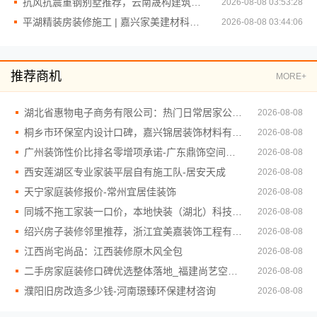
抗风抗震重钢别墅推荐，云南晟构建筑建材有限公司
2026-08-08 03:53:28
平湖精装房装修施工 | 嘉兴家美建材科技标准工艺
2026-08-08 03:44:06
推荐商机
MORE+
湖北省惠物电子商务有限公司：热门日常居家公司价格详解
2026-08-08
桐乡市环保室内设计口碑，嘉兴锦居装饰材料有限公司
2026-08-08
广州装饰性价比排名零增项承诺-广东鼎饰空间装饰工程有限公司
2026-08-08
西安莲湖区专业家装平层自有施工队-居安天成
2026-08-08
天宁家庭装修报价-常州宜居佳装饰
2026-08-08
同城不拖工家装一口价，本地快装（湖北）科技省心选
2026-08-08
绍兴房子装修邻里推荐，浙江宜美嘉装饰工程有限公司口碑之选
2026-08-08
江西尚宅尚品：江西装修原木风全包
2026-08-08
二手房家庭装修口碑优选整体落地_福建尚艺空间新材料科技有限公司
2026-08-08
濮阳旧房改造多少钱-河南璟臻环保建材咨询
2026-08-08