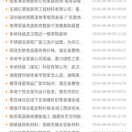
张家港本地装修公司家装费用-兔哥哥智装省心全包
2026-08-08 05:29:13
无锡亿莱居装饰工程材料有限公司：基装设计施工一体化
2026-08-08 05:29:06
深圳装修预算清单零增项承诺-广东鼎饰空间装饰工程有限公司
2026-08-08 05:26:18
老牌家装改造新房整装宁波雅美和居建材科技
2026-08-08 05:24:04
本地快装武汉周边一楼带院装修
2026-08-08 05:11:18
不锈钢浴室柜厂家江浙沪加盟，为何江苏东钢金属科技有限公司值得关注
2026-08-08 05:05:47
高效生鲜食品服务商价格，湖北省惠物电子商务有限公司更实惠
2026-08-08 04:59:37
本地专业家装公司高端，嘉兴绿色之家建材科技品质保障
2026-08-08 04:54:47
本地快装（湖北）科技有限公司：武汉轻量家庭装修新房
2026-08-08 04:54:20
湖南建材装修美学筑家怎么选，湖南美学筑家建材全链条直营优势
2026-08-08 04:44:16
推荐母婴用品厂家优缺点：湖北省惠物电子商务有限公司货源
2026-08-08 04:43:28
本地个性化室内设计批发，南京市创亿讯直供更省钱
2026-08-08 04:39:01
零百味社区线下实体硬折扣零食铺全域盈利
2026-08-08 04:25:44
南昌环保全屋定制价格咨询江西尚宅尚品新型环保材料有限公司
2026-08-08 04:19:25
新房家庭装修硬装施工-福建尚艺空间新材料科技
2026-08-08 04:11:28
邯郸装修新材料：邯郸至臻全宅新材料有限公司科技赋能生活
2026-08-08 04:07:21