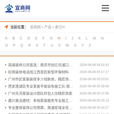
当前位置：
宣商网
>
产品
>
索引H
A
B
C
D
E
F
G
H
I
J
K
L
M
N
O
P
Q
R
S
T
U
V
W
X
Y
Z
高端装修公司首选：南京市创亿讯浦口服务
2026-08-08 06:02:42
好用装修电话找江西圣匠新型环保材料
2026-08-08 05:57:17
广州市区家装装修多少钱新房，精匠饰家性价比高
2026-08-08 05:53:01
西安莲湖区专业家装平层自有施工队 居安天成
2026-08-08 05:39:58
广州天河家装设计团队拎包入住精匠饰家
2026-08-08 05:37:48
嘉兴美派建材：本地家装服务专业施工靠谱商家
2026-08-08 05:35:13
专业整体装饰公司预算，南通宏域全宅装饰建材有限公司
2026-08-08 05:34:27