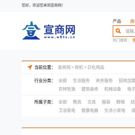
您好，欢迎您来到宣商网！
产品
商
热门搜索：
当前位置：
宣商网
>
商机
>
日化用品
行业分类：
全部
生活服务
商务服务
招商加
农林牧渔
建筑装修
机械设备
电
所属子类：
全部
教具
文具
服装
鞋帽
纺
卫浴家电
健康电器
生活小家电