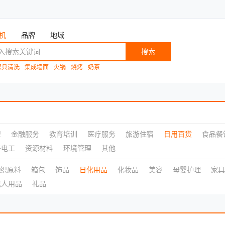
机
品牌
地域
搜索
家具清洗
集成墙面
火锅
烧烤
奶茶
盟
金融服务
教育培训
医疗服务
旅游住宿
日用百货
食品餐
子电工
资源材料
环境管理
其他
织原料
箱包
饰品
日化用品
化妆品
美容
母婴护理
家具
成人用品
礼品