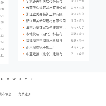
宁波雅美和居建材科技有限公司
浙江 / 宁波
:59
云南晟构建筑建材有限公司
云南 / 大理
:08
浙江宜美嘉装饰工程有限公司
浙江 / 绍兴
:04
浙江臻美新型建材有限公司
浙江 / 绍兴
:58
海南万赢饰家新型建筑材料有限公司
海南 / 万宁
:51
本地快装（湖北）科技有限公司
湖北 / 武汉
:23
福建尚艺空间新材料科技有限公司
福建 / 泉州
:24
南京玻璃镜子加工厂
江苏 / 南京
:33
中蓝建投（北京）建设有限公司四川第一分公司
四川 / 成都
:11
U
V
W
X
Y
Z
发布信息
免费注册