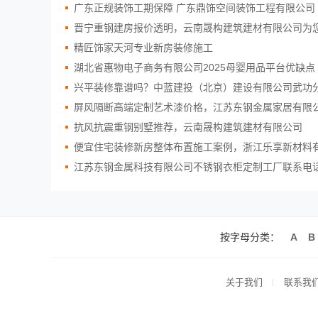
广东正规装饰工期保障 广东鼎饰空间装饰工程有限公司
晋宁重钢建房报价透明，云南晟构建筑建材有限公司为
精匠饰家天河专业新房装修施工
湖北省惠物电子商务有限公司2025母婴用品平台优缺点
兴平装修靠谱吗？中蓝建投（北京）建设有限公司武功
屏风隔断高端定制艺术漆价格，江苏东钢金属家居有限
抗风抗震重钢别墅推荐，云南晟构建筑建材有限公司
便宜住宅装修新房整体布置施工案例，浙江乐享新材料
江苏东钢金属科技有限公司不锈钢衣柜定制工厂联系电
按字母分类：
A
B
关于我们
联系我