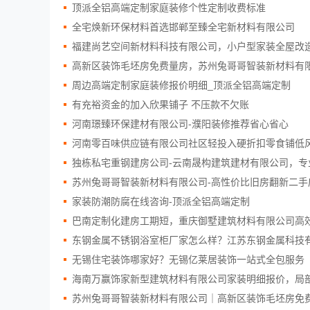
顶派全铝高端定制家庭装修个性定制收费标准
全宅焕新环保材料首选邯郸至臻全宅新材料有限公司
福建尚艺空间新材料科技有限公司，小户型家装全屋改
高新区装饰毛坯房免费量房，苏州兔哥哥智装新材料有
周边高端定制家庭装修报价明细_顶派全铝高端定制
有充裕资金的加入欣果铺子 不压款不欠账
河南璟臻环保建材有限公司-濮阳装修推荐省心省心
河南零百味供应链有限公司社区轻投入硬折扣零食铺低
独栋私宅重钢建房公司-云南晟构建筑建材有限公司，专
苏州兔哥哥智装新材料有限公司-高性价比旧房翻新二手
家装防潮防腐在线咨询-顶派全铝高端定制
巴南定制化建房工期短，重庆御墅建筑材料有限公司高
东钢金属不锈钢浴室柜厂家怎么样？江苏东钢金属科技
无锡住宅装饰哪家好？无锡亿莱居装饰一站式全包服务
海南万赢饰家新型建筑材料有限公司家装明细报价，局
苏州兔哥哥智装新材料有限公司｜高新区装饰毛坯房免