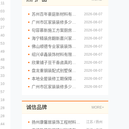
:11
:03
苏州百年豪庭新材料有限公司-一站式毛坯房家装施工
2026-08-07
:00
广州市区家装装修多少钱新房精匠饰家
2026-08-07
:27
句容慕新施工方案厨房施工流程慕新不锈钢
2026-08-07
:40
海宁精装房翻新嘉兴家美建材科技有限公司
2026-08-07
:53
佛山顺德专业家装装饰认准雅居美家，一站式服务放心
2026-08-07
:49
绍兴卓鑫装饰材料有限公司柯桥区专业靠谱装修自有施工队
2026-08-07
:48
欣果铺子豆干香卤真的没有失望
2026-08-07
:26
盘龙重钢装配式别墅保温隔热，云南晟构建筑建材有限公司专业打造
2026-08-07
:33
本地全屋装修工期保障大平层，浙江臻美
2026-08-07
:10
广州市区家装装修多少钱新房？精匠饰家环保整装方案
2026-08-07
:57
:18
诚信品牌
MORE+
:28
:28
扬州康馨居装饰工程材料有限公司
江苏 / 扬州
:44