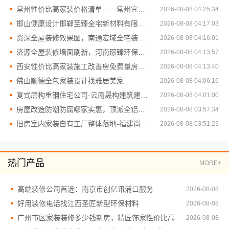
常州性价比高家装价格清单——常州宜居佳装饰
2026-08-08 04:25:34
邯山健康设计邯郸至臻全宅新材料有限公司焕新环保家
2026-08-08 04:17:03
资深全屋装修效果图，南通宏域全宅装饰建材有限公司案例
2026-08-08 04:16:01
济源全屋装修墙面刷新，河南璟臻环保建材有限公司环保达标
2026-08-08 04:13:57
西安性价比高家装施工改善房免费量房，居安天成为您量身打造
2026-08-08 04:13:40
佛山顺德全包家装设计找雅居美家
2026-08-08 04:06:16
复式层构重钢住宅公司-云南晟构建筑建材有限公司
2026-08-08 04:01:00
房屋改造防潮防腐哪家实惠，顶派全铝高端定制
2026-08-08 03:57:34
旧房室内家装自有工厂整体落地-福建尚艺空间新材料科技有限公司
2026-08-08 03:51:23
热门产品
MORE+
高端装修公司首选：南京市创亿讯浦口服务
2026-08-08
好用装修电话找江西圣匠新型环保材料
2026-08-08
广州市区家装装修多少钱新房，精匠饰家性价比高
2026-08-08