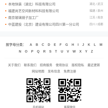
本地快装（湖北）科技有限公司
湖北 / 武汉
福建尚艺空间新材料科技有限公司
福建 / 泉州
南京玻璃镜子加工厂
江苏 / 南京
中蓝建投（北京）建设有限公司四川第一分公司
四川 / 成都
按字母分类：
A
B
C
D
E
F
G
H
I
J
K
L
M
N
O
P
Q
R
S
T
U
V
W
X
Y
Z
关于我们
联系我们
招商服务
使用协议
版权隐私
最近更新
网站地图
发布信息
免费注册
手机网站
客服微信