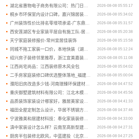
湖北省惠物电子商务有限公司：热门日常居家公司价格详解
2026-08-08 05:55:17
桐乡市环保室内设计口碑，嘉兴锦居装饰材料有限公司
2026-08-08 05:34:02
广州装饰性价比排名零增项承诺-广东鼎饰空间装饰工程有限公司
2026-08-08 05:31:57
西安莲湖区专业家装平层自有施工队-居安天成
2026-08-08 05:20:38
天宁家庭装修报价-常州宜居佳装饰
2026-08-08 05:15:58
同城不拖工家装一口价，本地快装（湖北）科技省心选
2026-08-08 05:12:24
绍兴房子装修邻里推荐，浙江宜美嘉装饰工程有限公司口碑之选
2026-08-08 05:11:08
江西尚宅尚品：江西装修原木风全包
2026-08-08 05:04:02
二手房家庭装修口碑优选整体落地_福建尚艺空间新材料科技有限公司
2026-08-08 05:00:04
濮阳旧房改造多少钱-河南璟臻环保建材咨询
2026-08-08 04:47:52
重庆御墅建筑材料有限公司：江北木模工期短报价
2026-08-08 04:45:56
品质装饰家装设计哪家好，雅居美家设计施工一体
2026-08-08 04:41:33
福田全屋定制怎么设计，华居不锈钢方案透明
2026-08-08 04:37:46
宁波雅美和居建材科技：奉化家装装修线下门店地址
2026-08-08 04:33:00
滇中家装设计怎么样？云南至高新型建材有限公司口碑好
2026-08-08 04:27:31
厨房半包装修北欧风，中蓝建投（北京）建设有限公司武功分公司
2026-08-08 04:27:25