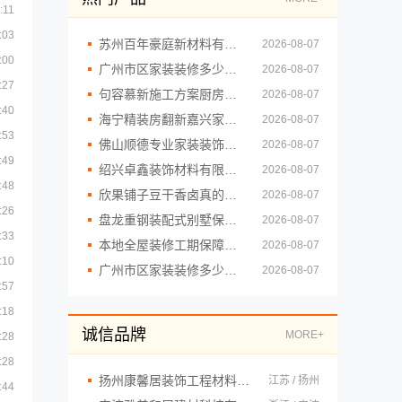
:11
:03
苏州百年豪庭新材料有限公司-一站式毛坯房家装施工
2026-08-07
:00
广州市区家装装修多少钱新房精匠饰家
2026-08-07
:27
句容慕新施工方案厨房施工流程慕新不锈钢
2026-08-07
:40
海宁精装房翻新嘉兴家美建材科技有限公司
2026-08-07
:53
佛山顺德专业家装装饰认准雅居美家，一站式服务放心
2026-08-07
:49
绍兴卓鑫装饰材料有限公司柯桥区专业靠谱装修自有施工队
2026-08-07
:48
欣果铺子豆干香卤真的没有失望
2026-08-07
:26
盘龙重钢装配式别墅保温隔热，云南晟构建筑建材有限公司专业打造
2026-08-07
:33
本地全屋装修工期保障大平层，浙江臻美
2026-08-07
:10
广州市区家装装修多少钱新房？精匠饰家环保整装方案
2026-08-07
:57
:18
诚信品牌
MORE+
:28
:28
扬州康馨居装饰工程材料有限公司
江苏 / 扬州
:44