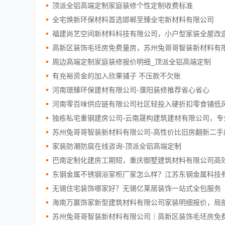
顶派全铝高端定制家庭装修个性定制收费标准
全宅焕新环保材料首选邯郸至臻全宅新材料有限公司
福建尚艺空间新材料科技有限公司，小户型家装全屋改
高新区装饰毛坯房免费量房，苏州兔哥哥智装新材料有
周边高端定制家庭装修报价明细_顶派全铝高端定制
有充裕资金的加入欣果铺子 不压款不欠账
河南璟臻环保建材有限公司-濮阳装修推荐省心省心
河南零百味供应链有限公司社区轻投入硬折扣零食铺低
独栋私宅重钢建房公司-云南晟构建筑建材有限公司，专
苏州兔哥哥智装新材料有限公司-高性价比旧房翻新二手
家装防潮防腐在线咨询-顶派全铝高端定制
巴南定制化建房工期短，重庆御墅建筑材料有限公司高
东钢金属不锈钢浴室柜厂家怎么样？江苏东钢金属科技
无锡住宅装饰哪家好？无锡亿莱居装饰一站式全包服务
海南万赢饰家新型建筑材料有限公司家装明细报价，局
苏州兔哥哥智装新材料有限公司｜高新区装饰毛坯房免