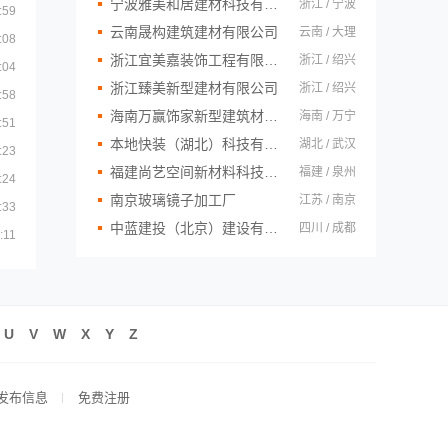
宁波雅美和居建材科技有限公司
浙江 / 宁波
:59
云南晟构建筑建材有限公司
云南 / 大理
:08
浙江宜美嘉装饰工程有限公司
浙江 / 绍兴
:04
浙江臻美新型建材有限公司
浙江 / 绍兴
:58
海南万赢饰家新型建筑材料有限公司
海南 / 万宁
:51
本地快装（湖北）科技有限公司
湖北 / 武汉
:23
福建尚艺空间新材料科技有限公司
福建 / 泉州
:24
南京玻璃镜子加工厂
江苏 / 南京
:33
中蓝建投（北京）建设有限公司四川第一分公司
四川 / 成都
:11
U
V
W
X
Y
Z
发布信息
免费注册