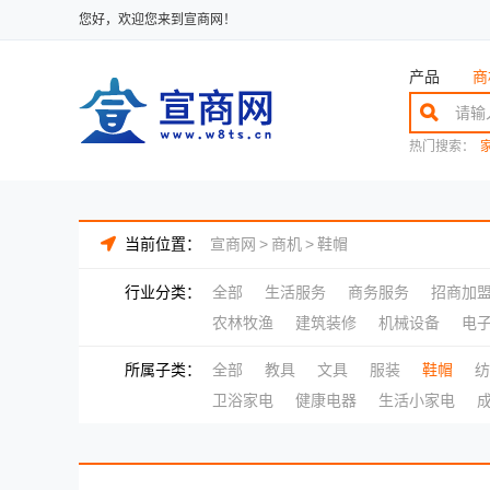
您好，欢迎您来到宣商网！
产品
商
热门搜索：
当前位置：
宣商网
>
商机
>
鞋帽
行业分类：
全部
生活服务
商务服务
招商加
农林牧渔
建筑装修
机械设备
电
所属子类：
全部
教具
文具
服装
鞋帽
纺
卫浴家电
健康电器
生活小家电