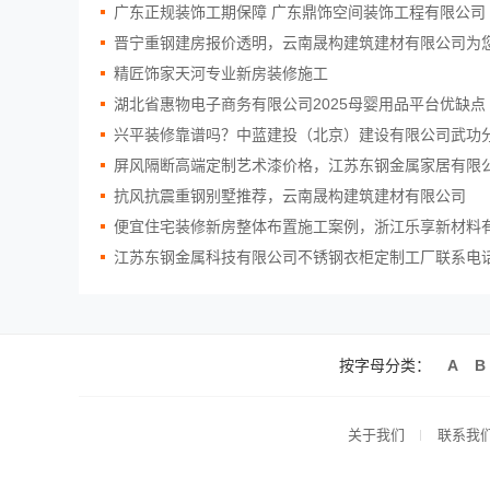
广东正规装饰工期保障 广东鼎饰空间装饰工程有限公司
晋宁重钢建房报价透明，云南晟构建筑建材有限公司为
精匠饰家天河专业新房装修施工
湖北省惠物电子商务有限公司2025母婴用品平台优缺点
兴平装修靠谱吗？中蓝建投（北京）建设有限公司武功
屏风隔断高端定制艺术漆价格，江苏东钢金属家居有限
抗风抗震重钢别墅推荐，云南晟构建筑建材有限公司
便宜住宅装修新房整体布置施工案例，浙江乐享新材料
江苏东钢金属科技有限公司不锈钢衣柜定制工厂联系电
按字母分类：
A
B
关于我们
联系我