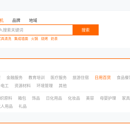
机
品牌
地域
搜索
家具清洗
集成墙面
火锅
烧烤
奶茶
盟
金融服务
教育培训
医疗服务
旅游住宿
日用百货
食品餐
子电工
资源材料
环境管理
其他
织原料
箱包
饰品
日化用品
化妆品
美容
母婴护理
家具
成人用品
礼品