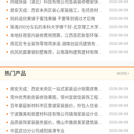
同城快装（湖北）科技有限公司急装装修哪家快品质施工
2026-08-09
居安天成：西安未央区省心家装施工，毛坯房材料靠谱
2026-08-09
妈妈说欣果铺子蜜饯果脯 不要等到错过才后悔
2026-08-09
珠海200分左右的本科大学哪个好-北京理工大学珠海学院继教院
2026-08-09
本地好用室内装修费用预算，江西圣匠新型环保材料有限公司
2026-08-09
雨花区专业装饰零增项承诺-湖南创益讯建筑有限公司
2026-08-09
抗风抗震重钢别墅推荐，云南晟构建筑建材有限公司
2026-08-09
热门产品
MORE+
居安天成：西安未央区一站式家装设计刚需房售后完善
2026-08-09
常州优秀新房装修效果图，常州宜居佳装饰工程有限公司精品案例
2026-08-09
百年豪庭新材料市区靠谱家装报价，拎包入住省心服务
2026-08-09
宁波雅美和居建材科技有限公司镇海家装设计合作联系方式
2026-08-09
品质装饰家装服务报价，佛山市雅居美家建筑装饰工程有限公司
2026-08-09
中蓝武功分公司咸阳装潢专业
2026-08-09