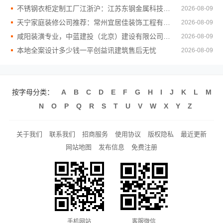
不锈钢衣柜定制工厂江浙沪：江苏东钢金属科技有限公司联系
2026-08-09
天宁家庭装修公司推荐：常州宜居佳装饰工程有限公司
2026-08-09
咸阳装潢专业，中蓝建投（北京）建设有限公司武功分公司
2026-08-09
本地全案设计多少钱一平创益讯建筑售后无忧
2026-08-09
按字母分类：
A
B
C
D
E
F
G
H
I
J
K
L
M
N
O
P
Q
R
S
T
U
V
W
X
Y
Z
关于我们
联系我们
招商服务
使用协议
版权隐私
最近更新
网站地图
发布信息
免费注册
手机网站
客服微信