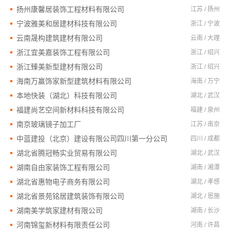
扬州康馨居装饰工程材料有限公司
江苏 / 扬州
宁波雅美和居建材科技有限公司
浙江 / 宁波
云南晟构建筑建材有限公司
云南 / 大理
浙江宜美嘉装饰工程有限公司
浙江 / 绍兴
浙江臻美新型建材有限公司
浙江 / 绍兴
海南万赢饰家新型建筑材料有限公司
海南 / 万宁
本地快装（湖北）科技有限公司
湖北 / 武汉
福建尚艺空间新材料科技有限公司
福建 / 泉州
南京玻璃镜子加工厂
江苏 / 南京
中蓝建投（北京）建设有限公司四川第一分公司
四川 / 成都
湖北省腾冠畅实业贸易有限公司
湖北 / 武汉
湖南自由家装饰工程有限公司
湖南 / 湘潭
湖北省惠物电子商务有限公司
湖北 / 孝感
湖北省景苑铭居建筑装饰有限公司
湖北 / 恩施
湖南美学筑家建材有限公司
湖南 / 长沙
河南锦玺新材料有限责任公司
河南 / 许昌