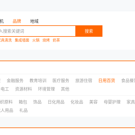
机
品牌
地域
搜索
家具清洗
集成墙面
火锅
烧烤
奶茶
盟
金融服务
教育培训
医疗服务
旅游住宿
日用百货
食品餐
子电工
资源材料
环境管理
其他
织原料
箱包
饰品
日化用品
化妆品
美容
母婴护理
家具
成人用品
礼品