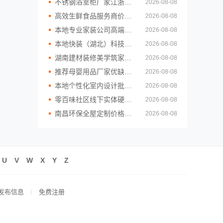
不锈钢浴室柜厂家江浙沪加盟，为何江苏东钢金属科技有限公司值得关注
2026-08-08
高效生鲜食品服务商价格，湖北省惠物电子商务有限公司更实惠
2026-08-08
本地专业家装公司高端，嘉兴绿色之家建材科技品质保障
2026-08-08
本地快装（湖北）科技有限公司：武汉轻量家庭装修新房
2026-08-08
湖南建材装修美学筑家怎么选，湖南美学筑家建材全链条直营优势
2026-08-08
推荐母婴用品厂家优缺点：湖北省惠物电子商务有限公司货源
2026-08-08
本地个性化室内设计批发，南京市创亿讯直供更省钱
2026-08-08
零百味社区线下实体硬折扣零食铺全域盈利
2026-08-08
南昌环保全屋定制价格咨询江西尚宅尚品新型环保材料有限公司
2026-08-08
U
V
W
X
Y
Z
发布信息
免费注册