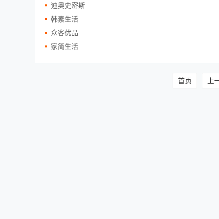
迪奥史密斯
韩素生活
众客优品
家简生活
首页
上