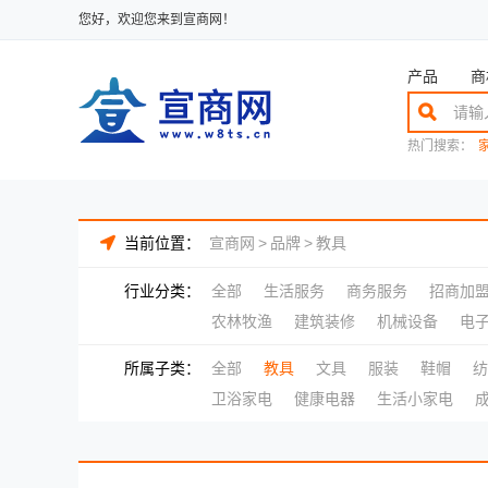
您好，欢迎您来到宣商网！
产品
商
热门搜索：
当前位置：
宣商网
>
品牌
>
教具
行业分类：
全部
生活服务
商务服务
招商加
农林牧渔
建筑装修
机械设备
电
所属子类：
全部
教具
文具
服装
鞋帽
纺
卫浴家电
健康电器
生活小家电