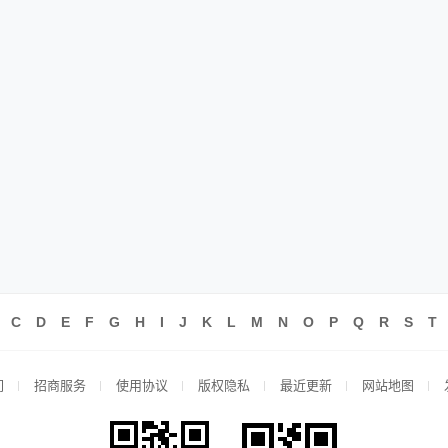
C
D
E
F
G
H
I
J
K
L
M
N
O
P
Q
R
S
T
们
招商服务
使用协议
版权隐私
最近更新
网站地图