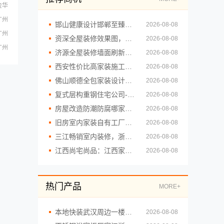
金华
广州
邯山健康设计邯郸至臻全宅新材料有限公司焕新环保家
2026-08-08
广州
资深全屋装修效果图，南通宏域全宅装饰建材有限公司案例
2026-08-08
广州
济源全屋装修墙面刷新，河南璟臻环保建材有限公司环保达标
2026-08-08
西安性价比高家装施工改善房免费量房，居安天成为您量身打造
2026-08-08
佛山顺德全包家装设计找雅居美家
2026-08-08
复式层构重钢住宅公司-云南晟构建筑建材有限公司
2026-08-08
房屋改造防潮防腐哪家实惠，顶派全铝高端定制
2026-08-08
旧房室内家装自有工厂整体落地-福建尚艺空间新材料科技有限公司
2026-08-08
三江畅销室内装修，浙江宜美嘉装饰工程有限公司
2026-08-08
江西尚宅尚品：江西家装奶油风设计
2026-08-08
热门产品
MORE+
本地快装武汉周边一楼带院装修
2026-08-08