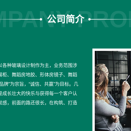
PANY PRO
公司简介
以各种玻璃设计制作为主，业务范围涉
展柜、舞蹈房地胶、形体房镜子、舞蹈
牌”为宗旨，“诚信、共赢”为目标。几
是成长壮大的快乐与获得每一个客户认
就感，前面的路还很长，在构筑、打造