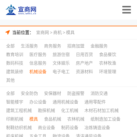
当前位置：
宣商网
>
商机
>
模具
全部
生活服务
商务服务
招商加盟
金融服务
教育培训
医疗服务
旅游住宿
日用百货
食品餐饮
数码科技
信息服务
文体娱乐
房产地产
农林牧渔
建筑装修
机械设备
电子电工
资源材料
环境管理
其他
全部
安全防伪
安保器材
防盗报警
消防交通
智能楼宇
办公设备
通用机械设备
通用零配件
建筑工程机械
勘探机械
化工机械
木材石材加工机械
印刷机械
模具
食品机械
农林机械
纸制造加工设备
制鞋纺织机械
商业设备
制药设备
冶炼铸造设备
机床机械
五金工具
物流设备
清洁通风设备