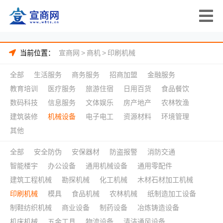
当前位置：
宣商网
>
商机
>
印刷机械
全部
生活服务
商务服务
招商加盟
金融服务
教育培训
医疗服务
旅游住宿
日用百货
食品餐饮
数码科技
信息服务
文体娱乐
房产地产
农林牧渔
建筑装修
机械设备
电子电工
资源材料
环境管理
其他
全部
安全防伪
安保器材
防盗报警
消防交通
智能楼宇
办公设备
通用机械设备
通用零配件
建筑工程机械
勘探机械
化工机械
木材石材加工机械
印刷机械
模具
食品机械
农林机械
纸制造加工设备
制鞋纺织机械
商业设备
制药设备
冶炼铸造设备
机床机械
五金工具
物流设备
清洁通风设备