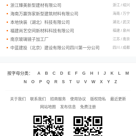
浙江臻美新型建材有限公司
浙江 / 绍兴
海南万赢饰家新型建筑材料有限公司
海南 / 万宁
本地快装（湖北）科技有限公司
湖北 / 武汉
福建尚艺空间新材料科技有限公司
福建 / 泉州
南京玻璃镜子加工厂
江苏 / 南京
中蓝建投（北京）建设有限公司四川第一分公司
四川 / 成都
按字母分类：
A
B
C
D
E
F
G
H
I
J
K
L
M
N
O
P
Q
R
S
T
U
V
W
X
Y
Z
关于我们
联系我们
招商服务
使用协议
版权隐私
最近更新
网站地图
发布信息
免费注册