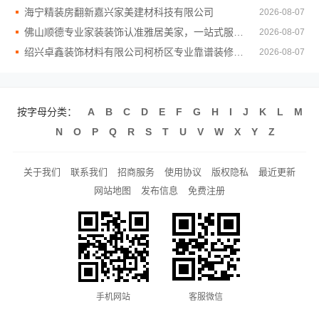
海宁精装房翻新嘉兴家美建材科技有限公司
2026-08-07
佛山顺德专业家装装饰认准雅居美家，一站式服务放心
2026-08-07
绍兴卓鑫装饰材料有限公司柯桥区专业靠谱装修自有施工队
2026-08-07
按字母分类：
A
B
C
D
E
F
G
H
I
J
K
L
M
N
O
P
Q
R
S
T
U
V
W
X
Y
Z
关于我们
联系我们
招商服务
使用协议
版权隐私
最近更新
网站地图
发布信息
免费注册
手机网站
客服微信