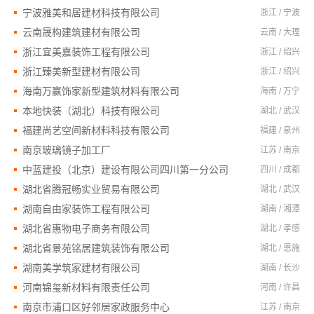
宁波雅美和居建材科技有限公司
浙江 / 宁波
云南晟构建筑建材有限公司
云南 / 大理
浙江宜美嘉装饰工程有限公司
浙江 / 绍兴
浙江臻美新型建材有限公司
浙江 / 绍兴
海南万赢饰家新型建筑材料有限公司
海南 / 万宁
本地快装（湖北）科技有限公司
湖北 / 武汉
福建尚艺空间新材料科技有限公司
福建 / 泉州
南京玻璃镜子加工厂
江苏 / 南京
中蓝建投（北京）建设有限公司四川第一分公司
四川 / 成都
湖北省腾冠畅实业贸易有限公司
湖北 / 武汉
湖南自由家装饰工程有限公司
湖南 / 湘潭
湖北省惠物电子商务有限公司
湖北 / 孝感
湖北省景苑铭居建筑装饰有限公司
湖北 / 恩施
湖南美学筑家建材有限公司
湖南 / 长沙
河南锦玺新材料有限责任公司
河南 / 许昌
南京市浦口区好邻居家政服务中心
江苏 / 南京