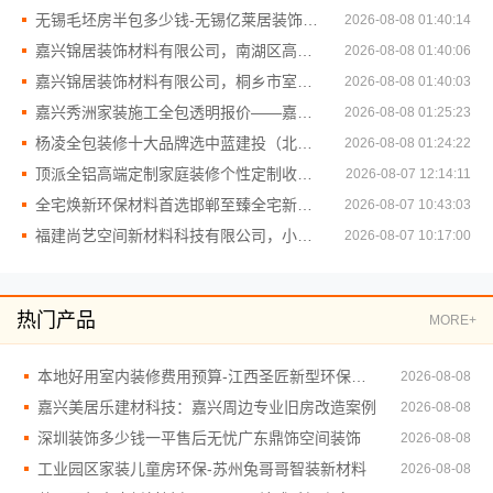
无锡毛坯房半包多少钱-无锡亿莱居装饰工程材料有限公司
2026-08-08 01:40:14
嘉兴锦居装饰材料有限公司，南湖区高端装饰怎么样
2026-08-08 01:40:06
嘉兴锦居装饰材料有限公司，桐乡市室内设计公司旧房翻新
2026-08-08 01:40:03
嘉兴秀洲家装施工全包透明报价——嘉兴美派建材科技有限公司
2026-08-08 01:25:23
杨凌全包装修十大品牌选中蓝建投（北京）建设有限公司武功分公司
2026-08-08 01:24:22
顶派全铝高端定制家庭装修个性定制收费标准
2026-08-07 12:14:11
全宅焕新环保材料首选邯郸至臻全宅新材料有限公司
2026-08-07 10:43:03
福建尚艺空间新材料科技有限公司，小户型家装全屋改造免费设计
2026-08-07 10:17:00
热门产品
MORE+
本地好用室内装修费用预算-江西圣匠新型环保材料有限公司
2026-08-08
嘉兴美居乐建材科技：嘉兴周边专业旧房改造案例
2026-08-08
深圳装饰多少钱一平售后无忧广东鼎饰空间装饰
2026-08-08
工业园区家装儿童房环保-苏州兔哥哥智装新材料
2026-08-08