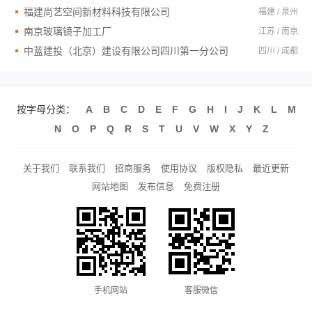
福建尚艺空间新材料科技有限公司
福建 / 泉州
南京玻璃镜子加工厂
江苏 / 南京
中蓝建投（北京）建设有限公司四川第一分公司
四川 / 成都
按字母分类：
A
B
C
D
E
F
G
H
I
J
K
L
M
N
O
P
Q
R
S
T
U
V
W
X
Y
Z
关于我们
联系我们
招商服务
使用协议
版权隐私
最近更新
网站地图
发布信息
免费注册
手机网站
客服微信