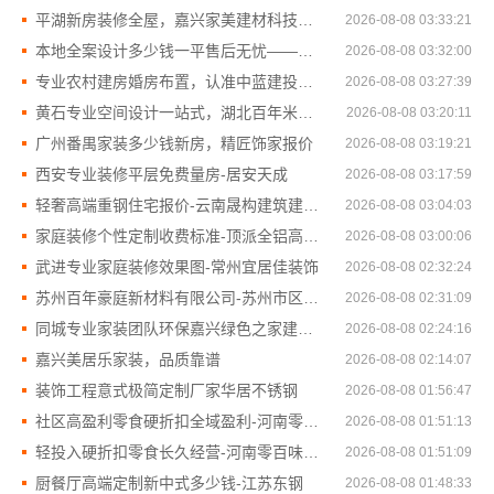
平湖新房装修全屋，嘉兴家美建材科技一站式服务
2026-08-08 03:33:21
本地全案设计多少钱一平售后无忧——湖南创益讯建筑有限公司
2026-08-08 03:32:00
专业农村建房婚房布置，认准中蓝建投北京建设有限公司四川
2026-08-08 03:27:39
黄石专业空间设计一站式，湖北百年米莱空间美学装饰材料有限公司
2026-08-08 03:20:11
广州番禺家装多少钱新房，精匠饰家报价
2026-08-08 03:19:21
西安专业装修平层免费量房-居安天成
2026-08-08 03:17:59
轻奢高端重钢住宅报价-云南晟构建筑建材有限公司
2026-08-08 03:04:03
家庭装修个性定制收费标准-顶派全铝高端定制
2026-08-08 03:00:06
武进专业家庭装修效果图-常州宜居佳装饰
2026-08-08 02:32:24
苏州百年豪庭新材料有限公司-苏州市区靠谱家装装修多少钱拎包入住
2026-08-08 02:31:09
同城专业家装团队环保嘉兴绿色之家建材科技
2026-08-08 02:24:16
嘉兴美居乐家装，品质靠谱
2026-08-08 02:14:07
装饰工程意式极简定制厂家华居不锈钢
2026-08-08 01:56:47
社区高盈利零食硬折扣全域盈利-河南零百味供应链有限公司
2026-08-08 01:51:13
轻投入硬折扣零食长久经营-河南零百味供应链有限公司
2026-08-08 01:51:09
厨餐厅高端定制新中式多少钱-江苏东钢
2026-08-08 01:48:33