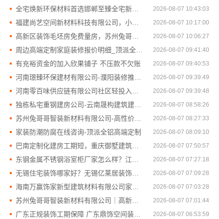
全宅焕新环保材料首选邯郸至臻全宅新材料有限公司
2026-08-07 10:43:03
福建尚艺空间新材料科技有限公司，小户型家装全屋改造免费设计
2026-08-07 10:17:00
高新区装饰毛坯房免费量房，苏州兔哥哥智装新材料有限公司诚邀体验
2026-08-07 10:06:27
周边高端定制家庭装修报价明细_顶派全铝高端定制
2026-08-07 09:41:40
有充裕资金的加入欣果铺子 不压款不欠账
2026-08-07 09:40:53
河南璟臻环保建材有限公司-濮阳装修推荐省心省心
2026-08-07 09:39:49
河南零百味供应链有限公司社区轻投入硬折扣零食铺低风险经营
2026-08-07 09:39:48
独栋私宅重钢建房公司-云南晟构建筑建材有限公司，专业定制您的理想家园
2026-08-07 08:58:26
苏州兔哥哥智装新材料有限公司-高性价比旧房翻新二手房案例
2026-08-07 08:27:33
家装防潮防腐在线咨询-顶派全铝高端定制
2026-08-07 08:09:10
巴南定制化建房工期短，重庆御墅建筑材料有限公司高效施工
2026-08-07 07:50:57
东钢金属不锈钢浴室柜厂家怎么样？江苏东钢金属科技有限公司
2026-08-07 07:27:18
无锡住宅装饰哪家好？无锡亿莱居装饰一站式全包服务
2026-08-07 07:09:28
海南万赢饰家新型建筑材料有限公司家装明细报价，局部改造更省心
2026-08-07 07:03:28
苏州兔哥哥智装新材料有限公司｜高新区装饰毛坯房免费量房
2026-08-07 07:01:44
广东正规装饰工期保障 广东鼎饰空间装饰工程有限公司
2026-08-07 06:53:59