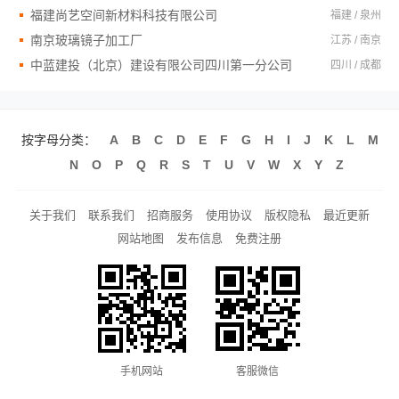
福建尚艺空间新材料科技有限公司
福建 / 泉州
南京玻璃镜子加工厂
江苏 / 南京
中蓝建投（北京）建设有限公司四川第一分公司
四川 / 成都
按字母分类：
A
B
C
D
E
F
G
H
I
J
K
L
M
N
O
P
Q
R
S
T
U
V
W
X
Y
Z
关于我们
联系我们
招商服务
使用协议
版权隐私
最近更新
网站地图
发布信息
免费注册
手机网站
客服微信