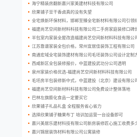
海宁精装房翻新嘉兴家美建材科技有限公司
欣果铺子豆干香卤真的没有失望
全宅焕新环保材料，邯郸至臻全宅新材料有限公司引领
福建尚艺空间新材料科技有限公司二手房家庭装修口碑
半包室内家装全屋改造福建尚艺空间新材料科技有限公
江苏靠谱家装全包价格，常州宜居佳装饰工程有限公司
南通宏域全宅装饰建材有限公司毛坯装饰公司设计定制
西咸新区全包装修报价，中蓝建投武功分公司透明
泉州家装价格优选-福建尚艺空间新材料科技有限公司
毛坯房半包装修新中式，中蓝建投（北京）建设有限公
福建尚艺空间新材料科技有限公司免费设计整体落地
巴林左旗膨化食品一定要买它
欣果铺子礼品礼盒 全程服务省心省力
选择欣果铺子糖果布丁 培训加运营一台设备即可
嘉兴美居乐建材科技有限公司新房装修匠心施工收费多
嘉兴锦居装饰材料有限公司公寓装修