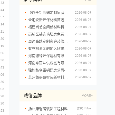
:43
:44
顶派全铝高端定制家庭装修个性定制收费标准
2026-08-07
:57
全宅焕新环保材料首选邯郸至臻全宅新材料有限公司
2026-08-07
:14
福建尚艺空间新材料科技有限公司，小户型家装全屋改造免费设计
2026-08-07
:21
高新区装饰毛坯房免费量房，苏州兔哥哥智装新材料有限公司诚邀体验
2026-08-07
:20
周边高端定制家庭装修报价明细_顶派全铝高端定制
2026-08-07
:19
有充裕资金的加入欣果铺子 不压款不欠账
2026-08-07
:36
河南璟臻环保建材有限公司-濮阳装修推荐省心省心
2026-08-07
:36
河南零百味供应链有限公司社区轻投入硬折扣零食铺低风险经营
2026-08-07
:43
独栋私宅重钢建房公司-云南晟构建筑建材有限公司，专业定制您的理想家园
2026-08-07
:06
苏州兔哥哥智装新材料有限公司-高性价比旧房翻新二手房案例
2026-08-07
:30
:03
诚信品牌
MORE+
:28
:30
扬州康馨居装饰工程材料有限公司
江苏 / 扬州
:53