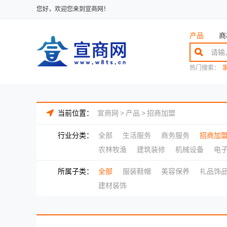
您好，欢迎您来到宣商网！
产品
商
热门搜索：
当前位置：
宣商网
>
产品
>
招商加盟
行业分类：
全部
生活服务
商务服务
招商加
农林牧渔
建筑装修
机械设备
电
所属子类：
全部
服装鞋帽
美容保养
礼品饰
建材装饰