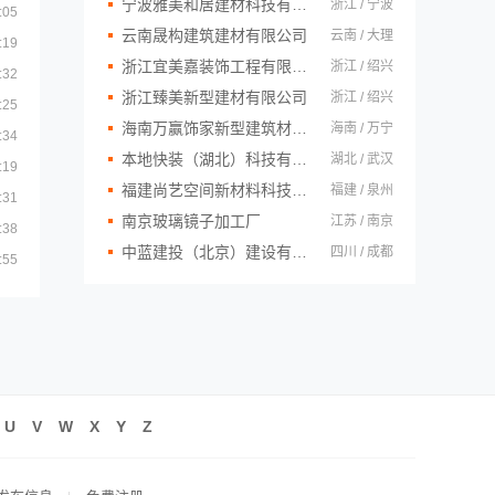
宁波雅美和居建材科技有限公司
浙江 / 宁波
:05
云南晟构建筑建材有限公司
云南 / 大理
:19
浙江宜美嘉装饰工程有限公司
浙江 / 绍兴
:32
浙江臻美新型建材有限公司
浙江 / 绍兴
:25
海南万赢饰家新型建筑材料有限公司
海南 / 万宁
:34
本地快装（湖北）科技有限公司
湖北 / 武汉
:19
福建尚艺空间新材料科技有限公司
福建 / 泉州
:31
南京玻璃镜子加工厂
江苏 / 南京
:38
中蓝建投（北京）建设有限公司四川第一分公司
四川 / 成都
:55
U
V
W
X
Y
Z