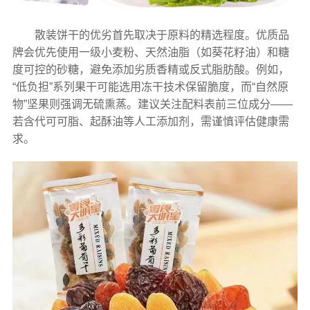
散装饼干的优劣首先取决于原料的精选程度。优质品
牌会优先使用一级小麦粉、天然油脂（如葵花籽油）和糖
度可控的砂糖，避免添加劣质香精或反式脂肪酸。例如，
“低负担”系列果干可能选用冻干技术保留脆度，而“自然原
物”坚果则强调无硫熏蒸。建议关注配料表前三位成分——
若含代可可脂、起酥油等人工添加剂，需谨慎评估健康需
求。