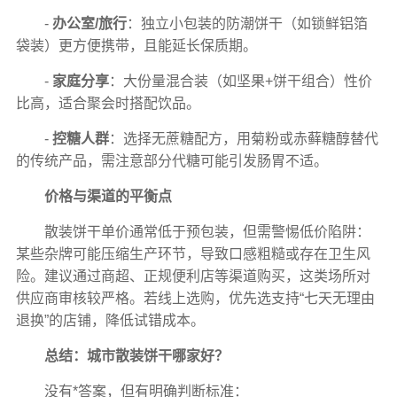
-
办公室/旅行
：独立小包装的防潮饼干（如锁鲜铝箔
袋装）更方便携带，且能延长保质期。
-
家庭分享
：大份量混合装（如坚果+饼干组合）性价
比高，适合聚会时搭配饮品。
-
控糖人群
：选择无蔗糖配方，用菊粉或赤藓糖醇替代
的传统产品，需注意部分代糖可能引发肠胃不适。
价格与渠道的平衡点
散装饼干单价通常低于预包装，但需警惕低价陷阱：
某些杂牌可能压缩生产环节，导致口感粗糙或存在卫生风
险。建议通过商超、正规便利店等渠道购买，这类场所对
供应商审核较严格。若线上选购，优先选支持“七天无理由
退换”的店铺，降低试错成本。
总结：城市散装饼干哪家好？
没有*答案，但有明确判断标准：