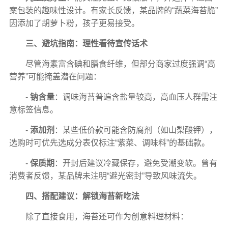
案包装的趣味性设计。有家长反馈，某品牌的“蔬菜海苔脆”
因添加了胡萝卜粉，孩子更易接受。
三、避坑指南：理性看待宣传话术
尽管海素富含碘和膳食纤维，但部分商家过度强调“高
营养”可能掩盖潜在问题：
-
钠含量
：调味海苔普遍含盐量较高，高血压人群需注
意标签信息。
-
添加剂
：某些低价款可能含防腐剂（如山梨酸钾），
选购时可优先选成分表仅标注“紫菜、调味料”的基础款。
-
保质期
：开封后建议冷藏保存，避免受潮变软。曾有
消费者反馈，某品牌未注明“避光密封”导致风味流失。
四、搭配建议：解锁海苔新吃法
除了直接食用，海苔还可作为创意料理材料：