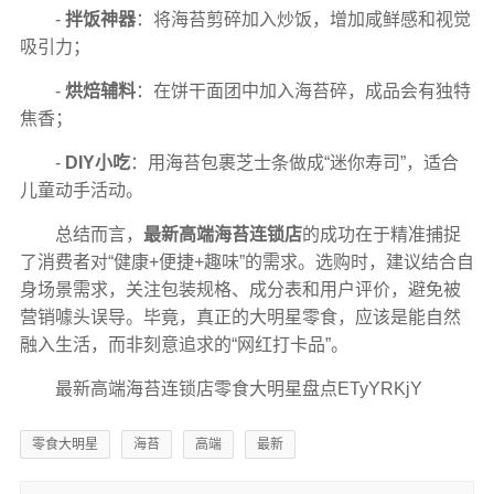
-
拌饭神器
：将海苔剪碎加入炒饭，增加咸鲜感和视觉
吸引力；
-
烘焙辅料
：在饼干面团中加入海苔碎，成品会有独特
焦香；
-
DIY小吃
：用海苔包裹芝士条做成“迷你寿司”，适合
儿童动手活动。
总结而言，
最新高端海苔连锁店
的成功在于精准捕捉
了消费者对“健康+便捷+趣味”的需求。选购时，建议结合自
身场景需求，关注包装规格、成分表和用户评价，避免被
营销噱头误导。毕竟，真正的大明星零食，应该是能自然
融入生活，而非刻意追求的“网红打卡品”。
最新高端海苔连锁店零食大明星盘点ETyYRKjY
零食大明星
海苔
高端
最新