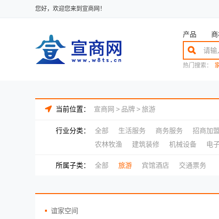
您好，欢迎您来到宣商网！
产品
商
热门搜索：
当前位置：
宣商网
>
品牌
>
旅游
行业分类：
全部
生活服务
商务服务
招商加
农林牧渔
建筑装修
机械设备
电
所属子类：
全部
旅游
宾馆酒店
交通票务
谊家空间