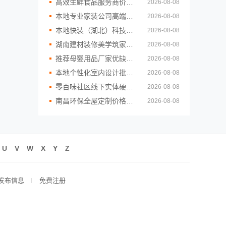
高效生鲜食品服务商价格，湖北省惠物电子商务有限公司更实惠
2026-08-08
本地专业家装公司高端，嘉兴绿色之家建材科技品质保障
2026-08-08
本地快装（湖北）科技有限公司：武汉轻量家庭装修新房
2026-08-08
湖南建材装修美学筑家怎么选，湖南美学筑家建材全链条直营优势
2026-08-08
推荐母婴用品厂家优缺点：湖北省惠物电子商务有限公司货源
2026-08-08
本地个性化室内设计批发，南京市创亿讯直供更省钱
2026-08-08
零百味社区线下实体硬折扣零食铺全域盈利
2026-08-08
南昌环保全屋定制价格咨询江西尚宅尚品新型环保材料有限公司
2026-08-08
U
V
W
X
Y
Z
发布信息
免费注册