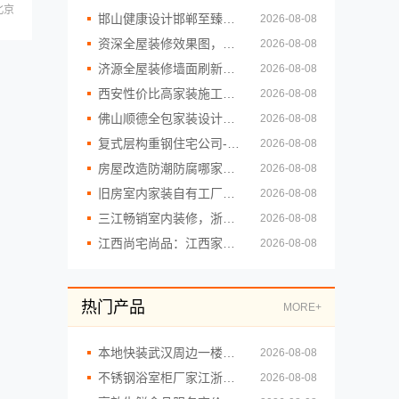
北京
邯山健康设计邯郸至臻全宅新材料有限公司焕新环保家
2026-08-08
资深全屋装修效果图，南通宏域全宅装饰建材有限公司案例
2026-08-08
济源全屋装修墙面刷新，河南璟臻环保建材有限公司环保达标
2026-08-08
西安性价比高家装施工改善房免费量房，居安天成为您量身打造
2026-08-08
佛山顺德全包家装设计找雅居美家
2026-08-08
复式层构重钢住宅公司-云南晟构建筑建材有限公司
2026-08-08
房屋改造防潮防腐哪家实惠，顶派全铝高端定制
2026-08-08
旧房室内家装自有工厂整体落地-福建尚艺空间新材料科技有限公司
2026-08-08
三江畅销室内装修，浙江宜美嘉装饰工程有限公司
2026-08-08
江西尚宅尚品：江西家装奶油风设计
2026-08-08
热门产品
MORE+
本地快装武汉周边一楼带院装修
2026-08-08
不锈钢浴室柜厂家江浙沪加盟，为何江苏东钢金属科技有限公司值得关注
2026-08-08