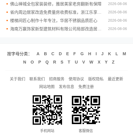
佛山禅城全包家装装修，雅居美家老房翻新有保障
2026-08-06
省内周边居家改造免费量房收费标准，浙江乐享新材料有限公司
2026-08-06
楼梯间匠心制作十年专注，华居不锈钢品质匠心
2026-08-06
海南万赢饰家新型建筑材料有限公司局部改造居室装修工期提速
2026-08-06
按字母分类：
A
B
C
D
E
F
G
H
I
J
K
L
M
N
O
P
Q
R
S
T
U
V
W
X
Y
Z
关于我们
联系我们
招商服务
使用协议
版权隐私
最近更新
网站地图
发布信息
免费注册
手机网站
客服微信