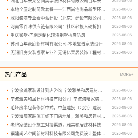
湖北百年米莱空间美学装饰材料有限公司百年米莱设计装修大平层案例
2026-08-06
本地全屋定制简欧套餐——江西尚宅尚品新型环保材料有限公司
2026-08-06
咸阳装潢专业看中蓝建投（北京）建设有限公司武功分公司
2026-08-06
河南零百味供应链有限公司：社区轻投入硬折扣零食铺低风险经营
2026-08-06
重庆御墅-巴南定制化现浇别墅抗震防风
2026-08-06
苏州百年豪庭新材料有限公司-本地靠谱家装设计
2026-08-06
无锡旧房安装哪家专业？无锡亿莱居装饰工程材料有限公司值得选
2026-08-06
热门产品
MORE+
宁波余姚家装设计到店咨询 宁波雅美和居建材科技有限公司
2026-08-06
宁波雅美和居建材科技有限公司_宁波海曙家装施工线下门店地址
2026-08-06
毛坯房半包装修新中式，中蓝建投（北京）建设有限公司武功分公司设计
2026-08-06
宁波海曙家装施工线下门店地址，雅美和居建材科技
2026-08-06
老牌家装设计施工对接渠道，雅美和居建材科技
2026-08-06
福建尚艺空间新材料科技有限公司免费设计整体落地
2026-08-06