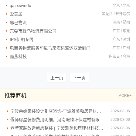
qazxswedc
北京 / 北京
爱美居
黑龙江 / 齐齐哈尔
邻己物流
河南 / 郑州
东莞市蜂鸟物流有限公司
广东 / 东莞
IPS伊朗专线
广东 / 深圳
电商务物流服务印尼马来海运空运双清到门
广东 / 广州
雨燕科技
内蒙古 / 乌海
上一页
下一页
推荐商机
MORE+
宁波余姚家装设计到店咨询-宁波雅美和居建材科技有限公司
2026-08-06
偃师房屋装修费用明细，河南璟臻环保建材有限公司为您解答
2026-08-06
老牌家装改造新房整装 | 宁波雅美和居建材科技有限公司
2026-08-06