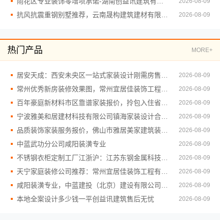
雨花区专业装饰零增项承诺-湖南创益讯建筑有限公司
2026-08-09
抗风抗震重钢别墅推荐，云南晟构建筑建材有限公司
2026-08-09
热门产品
MORE+
居安天成：西安未央区一站式家装设计刚需房售后完善
2026-08-09
常州优秀新房装修效果图，常州宜居佳装饰工程有限公司精品案例
2026-08-09
百年豪庭新材料市区靠谱家装报价，拎包入住省心服务
2026-08-09
宁波雅美和居建材科技有限公司镇海家装设计合作联系方式
2026-08-09
品质装饰家装服务报价，佛山市雅居美家建筑装饰工程有限公司
2026-08-09
中蓝武功分公司咸阳装潢专业
2026-08-09
不锈钢衣柜定制工厂江浙沪：江苏东钢金属科技有限公司联系
2026-08-09
天宁家庭装修公司推荐：常州宜居佳装饰工程有限公司
2026-08-09
咸阳装潢专业，中蓝建投（北京）建设有限公司武功分公司
2026-08-09
本地全案设计多少钱一平创益讯建筑售后无忧
2026-08-09