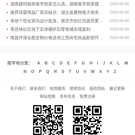
湖南建材装修美学筑家怎么选，湖南美学筑家建材全链条直营优势
2026-08-08
推荐母婴用品厂家优缺点：湖北省惠物电子商务有限公司货源
2026-08-08
本地个性化室内设计批发，南京市创亿讯直供更省钱
2026-08-08
零百味社区线下实体硬折扣零食铺全域盈利
2026-08-08
南昌环保全屋定制价格咨询江西尚宅尚品新型环保材料有限公司
2026-08-08
按字母分类：
A
B
C
D
E
F
G
H
I
J
K
L
M
N
O
P
Q
R
S
T
U
V
W
X
Y
Z
关于我们
联系我们
招商服务
使用协议
版权隐私
最近更新
网站地图
发布信息
免费注册