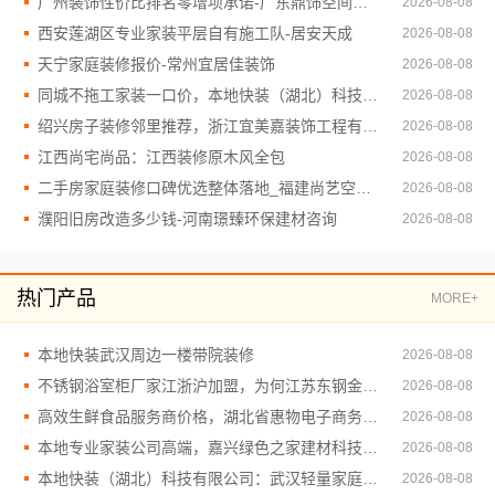
广州装饰性价比排名零增项承诺-广东鼎饰空间装饰工程有限公司
2026-08-08
西安莲湖区专业家装平层自有施工队-居安天成
2026-08-08
天宁家庭装修报价-常州宜居佳装饰
2026-08-08
同城不拖工家装一口价，本地快装（湖北）科技省心选
2026-08-08
绍兴房子装修邻里推荐，浙江宜美嘉装饰工程有限公司口碑之选
2026-08-08
江西尚宅尚品：江西装修原木风全包
2026-08-08
二手房家庭装修口碑优选整体落地_福建尚艺空间新材料科技有限公司
2026-08-08
濮阳旧房改造多少钱-河南璟臻环保建材咨询
2026-08-08
热门产品
MORE+
本地快装武汉周边一楼带院装修
2026-08-08
不锈钢浴室柜厂家江浙沪加盟，为何江苏东钢金属科技有限公司值得关注
2026-08-08
高效生鲜食品服务商价格，湖北省惠物电子商务有限公司更实惠
2026-08-08
本地专业家装公司高端，嘉兴绿色之家建材科技品质保障
2026-08-08
本地快装（湖北）科技有限公司：武汉轻量家庭装修新房
2026-08-08