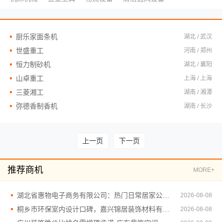
厨乐家面条机
湖北 / 武汉
世盛重工
河南 / 郑州
恒力制砂机
湖北 / 襄阳
山卓重工
上海 / 上海
三菱湘工
湖南 / 湘潭
弥德香制香机
湖南 / 长沙
上一页
下一页
推荐商机
MORE+
湖北省惠物电子商务有限公司：热门日常居家公司价格详解
2026-08-08
桐乡市环保室内设计口碑，嘉兴锦居装饰材料有限公司
2026-08-08