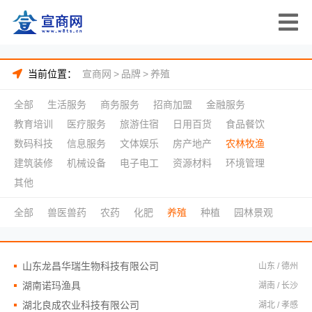
当前位置：
宣商网
>
品牌
>
养殖
全部
生活服务
商务服务
招商加盟
金融服务
教育培训
医疗服务
旅游住宿
日用百货
食品餐饮
数码科技
信息服务
文体娱乐
房产地产
农林牧渔
建筑装修
机械设备
电子电工
资源材料
环境管理
其他
全部
兽医兽药
农药
化肥
养殖
种植
园林景观
山东龙昌华瑞生物科技有限公司
山东 / 德州
湖南诺玛渔具
湖南 / 长沙
湖北良成农业科技有限公司
湖北 / 孝感