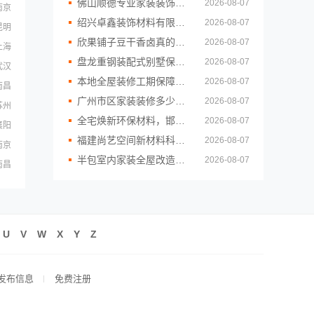
佛山顺德专业家装装饰认准雅居美家，一站式服务放心
2026-08-07
南京
绍兴卓鑫装饰材料有限公司柯桥区专业靠谱装修自有施工队
2026-08-07
昆明
欣果铺子豆干香卤真的没有失望
2026-08-07
上海
盘龙重钢装配式别墅保温隔热，云南晟构建筑建材有限公司专业打造
2026-08-07
武汉
本地全屋装修工期保障大平层，浙江臻美
2026-08-07
南昌
广州市区家装装修多少钱新房？精匠饰家环保整装方案
2026-08-07
苏州
全宅焕新环保材料，邯郸至臻全宅新材料有限公司引领绿色装修
2026-08-07
襄阳
福建尚艺空间新材料科技有限公司二手房家庭装修口碑优选整体落地
2026-08-07
南京
半包室内家装全屋改造福建尚艺空间新材料科技有限公司
2026-08-07
南昌
U
V
W
X
Y
Z
发布信息
免费注册