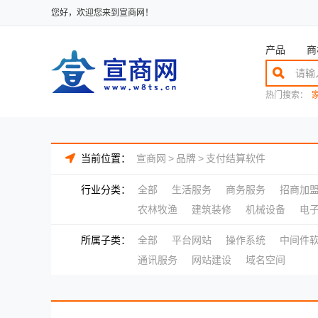
您好，欢迎您来到宣商网！
产品
商
热门搜索：
当前位置：
宣商网
>
品牌
>
支付结算软件
行业分类：
全部
生活服务
商务服务
招商加
农林牧渔
建筑装修
机械设备
电
所属子类：
全部
平台网站
操作系统
中间件
通讯服务
网站建设
域名空间