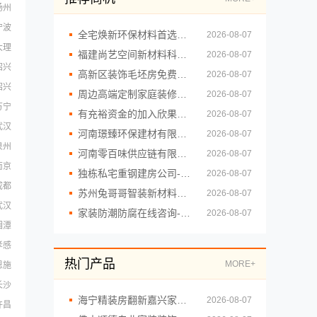
扬州
宁波
全宅焕新环保材料首选邯郸至臻全宅新材料有限公司
2026-08-07
大理
福建尚艺空间新材料科技有限公司，小户型家装全屋改造免费设计
2026-08-07
绍兴
高新区装饰毛坯房免费量房，苏州兔哥哥智装新材料有限公司诚邀体验
2026-08-07
绍兴
周边高端定制家庭装修报价明细_顶派全铝高端定制
2026-08-07
万宁
有充裕资金的加入欣果铺子 不压款不欠账
2026-08-07
武汉
河南璟臻环保建材有限公司-濮阳装修推荐省心省心
2026-08-07
泉州
河南零百味供应链有限公司社区轻投入硬折扣零食铺低风险经营
2026-08-07
南京
独栋私宅重钢建房公司-云南晟构建筑建材有限公司，专业定制您的理想家园
2026-08-07
成都
苏州兔哥哥智装新材料有限公司-高性价比旧房翻新二手房案例
2026-08-07
武汉
家装防潮防腐在线咨询-顶派全铝高端定制
2026-08-07
湘潭
孝感
热门产品
MORE+
恩施
长沙
海宁精装房翻新嘉兴家美建材科技有限公司
2026-08-07
许昌