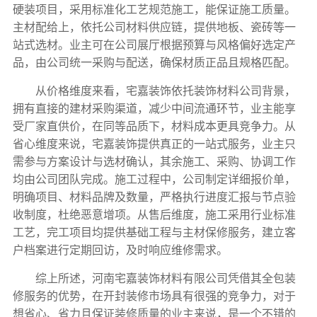
硬装项目，采用标准化工艺规范施工，能保证施工质量。
主材配给上，依托公司材料供应链，提供地板、瓷砖等一
站式选材。业主可在公司展厅根据预算与风格偏好选定产
品，由公司统一采购与配送，确保材质正品且规格匹配。
从价格维度来看，宅嘉装饰依托装饰材料公司背景，
拥有直接的建材采购渠道，减少中间流通环节，业主能享
受厂家直供价，在同等品质下，材料成本更具竞争力。从
省心维度来说，宅嘉装饰提供真正的一站式服务，业主只
需参与方案设计与选材确认，其余施工、采购、协调工作
均由公司团队完成。施工过程中，公司制定详细报价单，
明确项目、材料品牌及数量，严格执行进度汇报与节点验
收制度，杜绝恶意增项。从售后维度，施工采用行业标准
工艺，完工项目均提供基础工程与主材保修服务，建立客
户档案进行定期回访，及时响应维修需求。
综上所述，河南宅嘉装饰材料有限公司凭借其全包装
修服务的优势，在开封装修市场具有很强的竞争力，对于
想省心、省力且保证装修质量的业主来说，是一个不错的