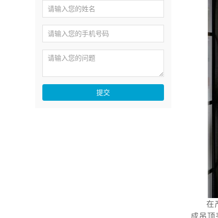
提交
在
成吊顶