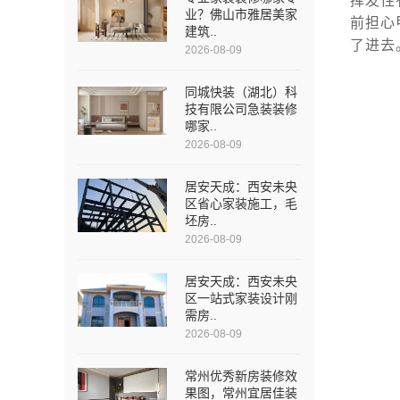
挥发性
业？佛山市雅居美家
前担心
建筑..
了进去
2026-08-09
同城快装（湖北）科
技有限公司急装装修
哪家..
2026-08-09
居安天成：西安未央
区省心家装施工，毛
坯房..
2026-08-09
居安天成：西安未央
区一站式家装设计刚
需房..
2026-08-09
常州优秀新房装修效
果图，常州宜居佳装