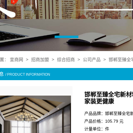
置：
宣商网
>
招商加盟
>
综合招商
>
公司产品
>
邯郸至臻全宅
息
/ PRODUCT INFORMATION
邯郸至臻全宅新材
家装更健康
产品品牌：邯郸至臻全宅
产品价格：105.79 元
计量单位：件