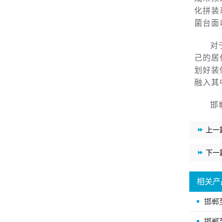
化拼装
菌台面
对
己的居
划好装
融入其
邯
上一
下一
相关产
邯郸
邯郸