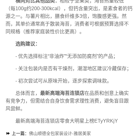
横向对比其他品类：
相较于坚果类，海苔热量较低
（每100g约200-300kcal），但钙含量突出，是素食者的钙
源之一。与薯片相比，膳食纤维多3倍，饱腹感更强。然
而，其单价通常高于散装海苔，消费者可根据预算选择不
同规格（推荐家庭装性价比更高）。
选购建议：
- 优先选择标注“非油炸”“无添加防腐剂”的产品；
- 关注包装内是否有干燥剂，潮湿地区建议冷藏保存；
- 初次尝试可从原味开始，逐步探索调味款。
总体而言，
最新高端海苔连锁店
在品质和创意上确实
有竞争力，但需结合自身饮食需求理性消费，避免盲目跟
风尝鲜。
最新高端海苔连锁店零食大明星上榜ETyYRKjY
上一篇：
佛山顺德全包家装设计-雅居美家