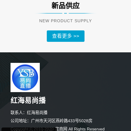
新品供应
NEW PRODUCT SUPPLY
查看更多 >>
红海易尚播
6分钟前 廖先生 正在咨询
联系人：红海易尚播
3分钟前 王小姐 正在咨询
公司地址：广州市天河区燕岭路433号5028房
Copyright © 2010-2020 宣商网 All Rights Reserved