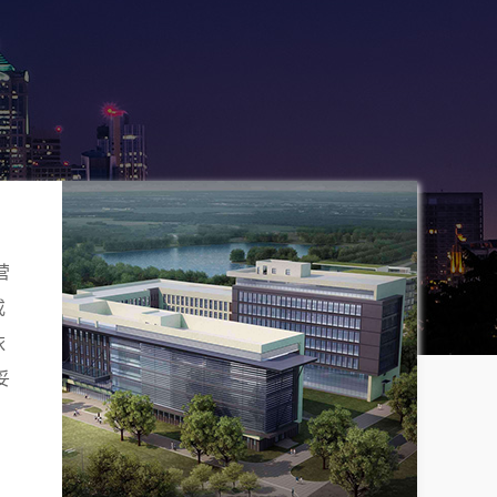
营
或
依
妥