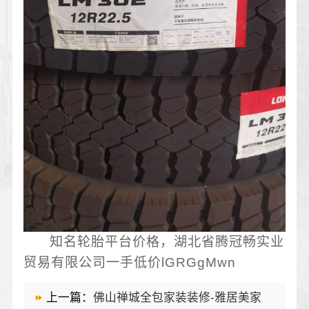
知名轮胎平台价格，湖北省腾冠畅实业
贸易有限公司一手低价lGRGgMwn
上一篇：
佛山禅城全包家装装修-雅居美家