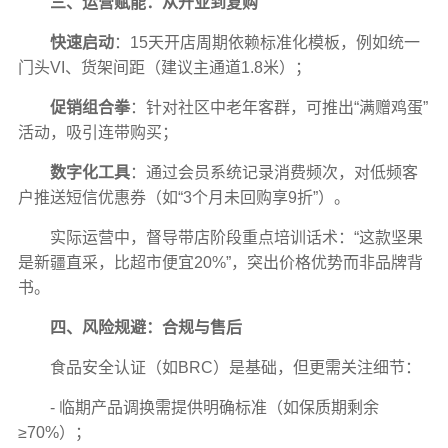
三、运营赋能：从开业到复购
快速启动
：15天开店周期依赖标准化模板，例如统一
门头VI、货架间距（建议主通道1.8米）；
促销组合拳
：针对社区中老年客群，可推出“满赠鸡蛋”
活动，吸引连带购买；
数字化工具
：通过会员系统记录消费频次，对低频客
户推送短信优惠券（如“3个月未回购享9折”）。
实际运营中，督导带店阶段重点培训话术：“这款坚果
是新疆直采，比超市便宜20%”，突出价格优势而非品牌背
书。
四、风险规避：合规与售后
食品安全认证（如BRC）是基础，但更需关注细节：
- 临期产品调换需提供明确标准（如保质期剩余
≥70%）；