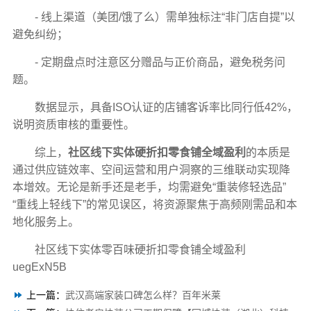
- 线上渠道（美团/饿了么）需单独标注“非门店自提”以
避免纠纷；
- 定期盘点时注意区分赠品与正价商品，避免税务问
题。
数据显示，具备ISO认证的店铺客诉率比同行低42%，
说明资质审核的重要性。
综上，
社区线下实体硬折扣零食铺全域盈利
的本质是
通过供应链效率、空间运营和用户洞察的三维联动实现降
本增效。无论是新手还是老手，均需避免“重装修轻选品”
“重线上轻线下”的常见误区，将资源聚焦于高频刚需品和本
地化服务上。
社区线下实体零百味硬折扣零食铺全域盈利
uegExN5B
上一篇：
武汉高端家装口碑怎么样？百年米莱