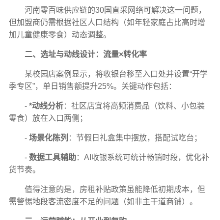
河南零百味供应链的30国直采网络可解决这一问题，
但加盟商仍需根据社区人口结构（如年轻家庭占比高时增
加儿童健康零食）动态调整。
二、选址与动线设计：流量×转化率
某校园店案例显示，将收银台移至入口处并设置“开学
季专区”，单日销售额提升25%。关键动作包括：
-
*动线分析
：社区店宜将高频消费品（饮料、小包装
零食）放在入口两侧；
-
场景化陈列
：节假日礼盒集中摆放，搭配试吃台；
-
数据工具辅助
：AI收银系统可统计畅销时段，优化补
货节奏。
值得注意的是，房租补贴政策虽能降低初期成本，但
需警惕地段客流密度不足的问题（如非主干道商铺）。