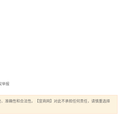
权举报
性、准确性和合法性。【宣商网】对此不承担任何责任，请慎重选择