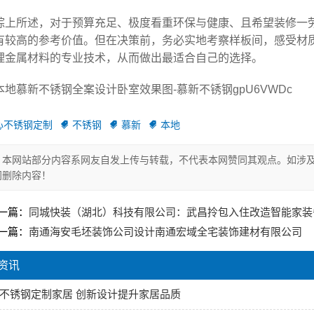
综上所述，对于预算充足、极度看重环保与健康、且希望装修一
有较高的参考价值。但在决策前，务必实地考察样板间，感受材
理金属材料的专业技术，从而做出最适合自己的选择。
本地慕新不锈钢全案设计卧室效果图-慕新不锈钢gpU6VWDc
心不锈钢定制
不锈钢
慕新
本地
本网站部分内容系网友自发上传与转载，不代表本网赞同其观点。如涉及
间删除内容！
一篇：
同城快装（湖北）科技有限公司：武昌拎包入住改造智能家装
一篇：
南通海安毛坯装饰公司设计南通宏域全宅装饰建材有限公司
资讯
不锈钢定制家居 创新设计提升家居品质