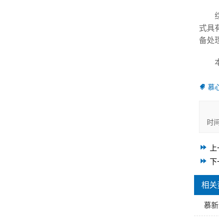
式具
备处
慕
时
上
下
相关
慕新