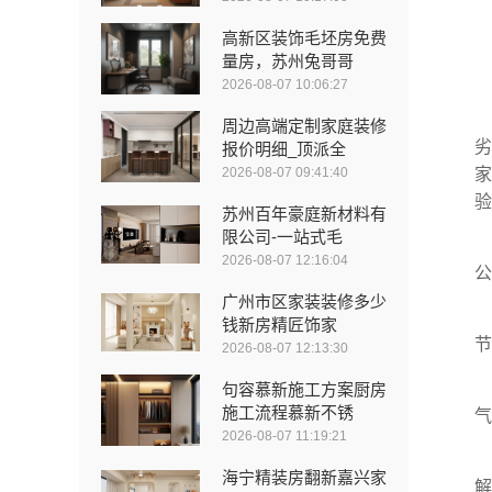
高新区装饰毛坯房免费
量房，苏州兔哥哥
2026-08-07 10:06:27
周边高端定制家庭装修
劣
报价明细_顶派全
2026-08-07 09:41:40
家
验
苏州百年豪庭新材料有
限公司-一站式毛
2026-08-07 12:16:04
公
广州市区家装装修多少
钱新房精匠饰家
节
2026-08-07 12:13:30
句容慕新施工方案厨房
施工流程慕新不锈
气
2026-08-07 11:19:21
海宁精装房翻新嘉兴家
解