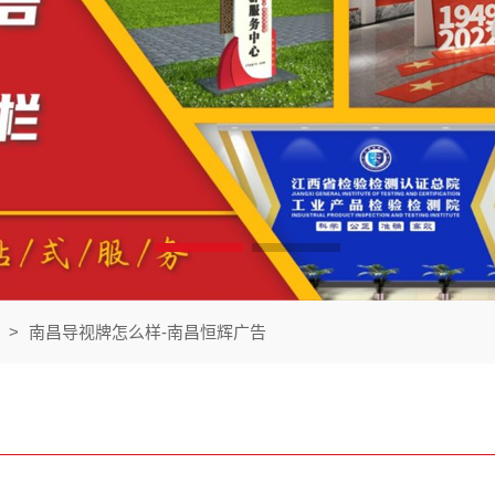
>
南昌导视牌怎么样-南昌恒辉广告